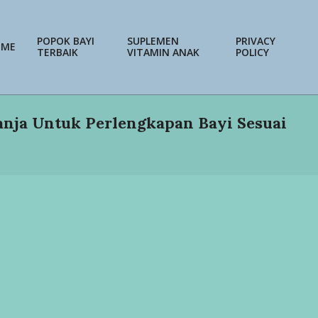
POPOK BAYI
SUPLEMEN
PRIVACY
OME
TERBAIK
VITAMIN ANAK
POLICY
Prim
Navi
Men
lanja Untuk Perlengkapan Bayi Sesuai