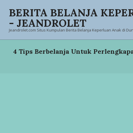
Skip
BERITA BELANJA KEPE
to
content
- JEANDROLET
Jeandrolet.com Situs Kumpulan Berita Belanja Keperluan Anak di Duni
4 Tips Berbelanja Untuk Perlengkap