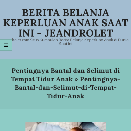
Skip
BERITA BELANJA
to
content
KEPERLUAN ANAK SAAT
INI - JEANDROLET
Jeandrolet.com Situs Kumpulan Berita Belanja Keperluan Anak di Dunia
Saat Ini
Primary
Navigation
Pentingnya Bantal dan Selimut di
Menu
Tempat Tidur Anak »
Pentingnya-
Bantal-dan-Selimut-di-Tempat-
Tidur-Anak