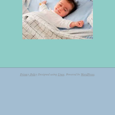
2023-
12-
26
Privacy Policy
Designed using
Unos
. Powered by
WordPress
.