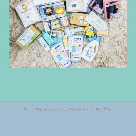
2020-
11-
24
Privacy Policy
Designed using
Unos
. Powered by
WordPress
.