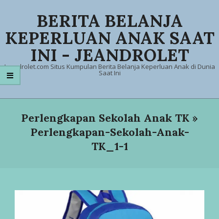
Skip
BERITA BELANJA
to
content
KEPERLUAN ANAK SAAT
INI - JEANDROLET
Jeandrolet.com Situs Kumpulan Berita Belanja Keperluan Anak di Dunia
Saat Ini
Primary
Navigation
Perlengkapan Sekolah Anak TK »
Menu
Perlengkapan-Sekolah-Anak-
TK_1-1