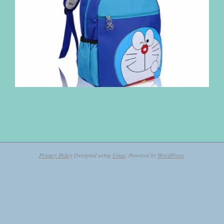
2020-
04-
15
Privacy Policy
Designed using
Unos
. Powered by
WordPress
.