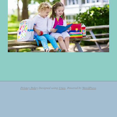
2020-
04-
15
Privacy Policy
Designed using
Unos
. Powered by
WordPress
.