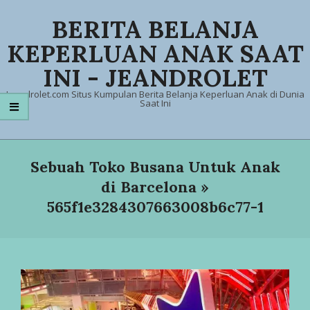
Skip
BERITA BELANJA
to
content
KEPERLUAN ANAK SAAT
INI - JEANDROLET
Jeandrolet.com Situs Kumpulan Berita Belanja Keperluan Anak di Dunia
Saat Ini
Primary
Navigation
Sebuah Toko Busana Untuk Anak
Menu
di Barcelona »
565f1e3284307663008b6c77-1