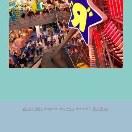
2020-
12-
05
Privacy Policy
Designed using
Unos
. Powered by
WordPress
.