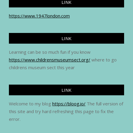
LINK
https://www.1947london.com
LINK
Learning can be so much fun if you know
https://www.childrensmuseumsect.org/
where to go
childrens museum sect this year
LINK
Welcome to my blog
https://bloog.io/
The full version of
this site and try hard refreshing this page to fix the
error.