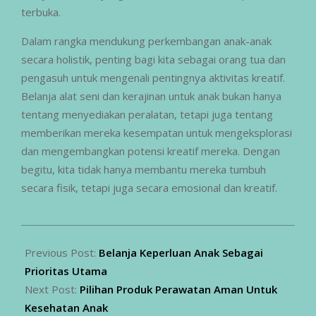
terbuka.
Dalam rangka mendukung perkembangan anak-anak
secara holistik, penting bagi kita sebagai orang tua dan
pengasuh untuk mengenali pentingnya aktivitas kreatif.
Belanja alat seni dan kerajinan untuk anak bukan hanya
tentang menyediakan peralatan, tetapi juga tentang
memberikan mereka kesempatan untuk mengeksplorasi
dan mengembangkan potensi kreatif mereka. Dengan
begitu, kita tidak hanya membantu mereka tumbuh
secara fisik, tetapi juga secara emosional dan kreatif.
2023-
12-
Previous Post:
Belanja Keperluan Anak Sebagai
26
Prioritas Utama
Next Post:
Pilihan Produk Perawatan Aman Untuk
Kesehatan Anak