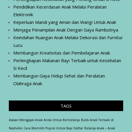
Pendidikan Kecerdasan Anak Melalui Peralatan
Elektronik
Keperluan Mandi yang Aman dan Wangi Untuk Anak
Menjaga Penampilan Anak Dengan Gaya Rambutnya
Keindahan Ruangan Anak Melalui Dekorasi dan Furnitur
Lucu
Membangun Kreativitas dan Pembelajaran Anak
Perlengkapan Makanan Bayi Terbaik untuk Kesehatan
Si Kecil
Membangun Gaya Hidup Sehat dan Peralatan
Olahraga Anak
TAGS
Alasan Mengajak Anak Anda Untuk Berbelanja
Butik Anak Terbaik di
Nashville
Cara Memilih Popok Untuk Bayi
Daftar Belanja Anak – Anak