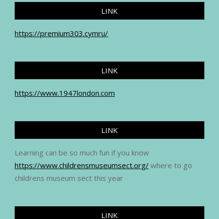
LINK
https://premium303.cymru/
LINK
https://www.1947london.com
LINK
Learning can be so much fun if you know
https://www.childrensmuseumsect.org/
where to go
childrens museum sect this year
LINK