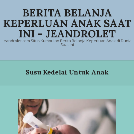
Skip
BERITA BELANJA
to
content
KEPERLUAN ANAK SAAT
INI - JEANDROLET
Jeandrolet.com Situs Kumpulan Berita Belanja Keperluan Anak di Dunia
Saat Ini
Primary
Navigation
Susu Kedelai Untuk Anak
Menu