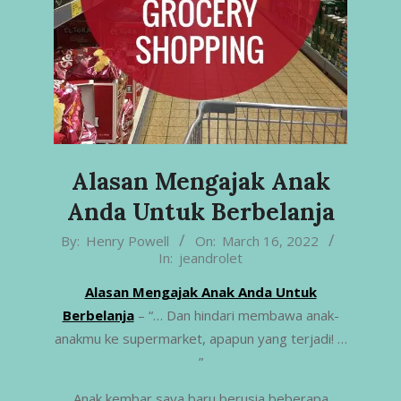
Alasan Mengajak Anak
Anda Untuk Berbelanja
2022-
By:
Henry Powell
On:
March 16, 2022
In:
jeandrolet
03-
16
Alasan Mengajak Anak Anda Untuk
Berbelanja
– “… Dan hindari membawa anak-
anakmu ke supermarket, apapun yang terjadi! …
”
Anak kembar saya baru berusia beberapa