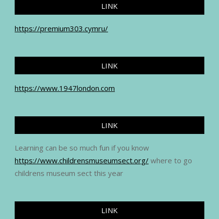
LINK
https://premium303.cymru/
LINK
https://www.1947london.com
LINK
Learning can be so much fun if you know
https://www.childrensmuseumsect.org/
where to go
childrens museum sect this year
LINK